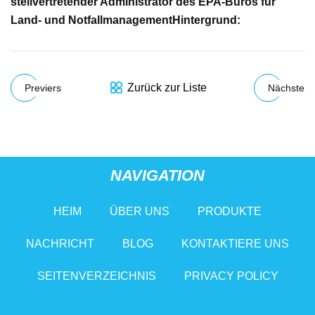
stellvertretender Administrator des EPA-Büros für
Land- und Notfallmanagement
Hintergrund:
Zurück zur Liste
Previers
Nächste
NAVIGATION
HEIM
ÜBER UNS
PRODUKTE
NACHRICHT
BLOG
KONTAKTIERE UNS
SEITENVERZEICHNIS
PRIVACY POLICY