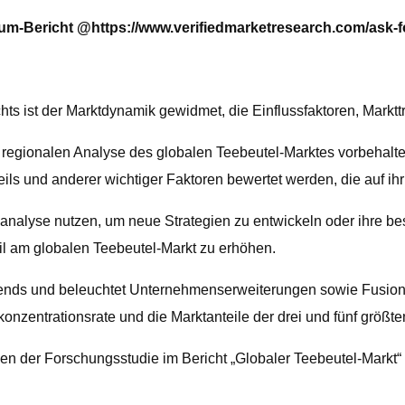
ium-Bericht @
https://www.verifiedmarketresearch.com/ask-f
chts ist der Marktdynamik gewidmet, die Einflussfaktoren, Mark
der regionalen Analyse des globalen Teebeutel-Marktes vorbehalt
eils und anderer wichtiger Faktoren bewertet werden, die auf i
bsanalyse nutzen, um neue Strategien zu entwickeln oder ihre b
l am globalen Teebeutel-Markt zu erhöhen.
 -trends und beleuchtet Unternehmenserweiterungen sowie Fusi
onzentrationsrate und die Marktanteile der drei und fünf größte
 der Forschungsstudie im Bericht „Globaler Teebeutel-Markt“ z