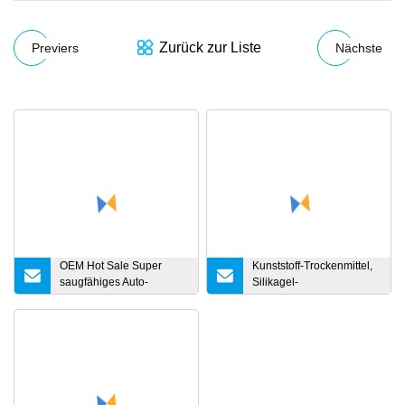
Zurück zur Liste
Previers
Nächste
OEM Hot Sale Super
Kunststoff-Trockenmittel,
saugfähiges Auto-
Silikagel-
Mikrofaser-Handtuch,
Trockenmittelbehälter,
Mikrofaser-Auto-
Trockenmittel, Silikagel-
Reinigungstuch
Trockenmittel,
absorbierendes
Sorptionsmittel