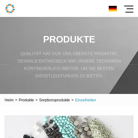
PRODUKTE
QUALITÄT HAT FÜR UNS OBERSTE PRIORITÄT.
DESHALB ENTWICKELN WIR UNSERE TECHNIKEN
KONTINUIERLICH WEITER, UM DIE BESTEN
DIENSTLEISTUNGEN ZU BIETEN.
Heim
>
Produkte
>
Sorptionsprodukte
>
Einzelheiten